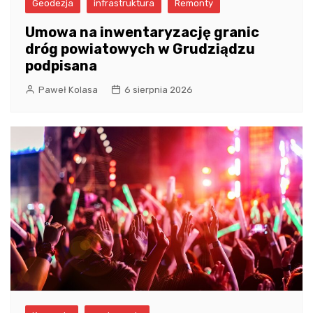
Geodezja
infrastruktura
Remonty
Umowa na inwentaryzację granic
dróg powiatowych w Grudziądzu
podpisana
Paweł Kolasa
6 sierpnia 2026