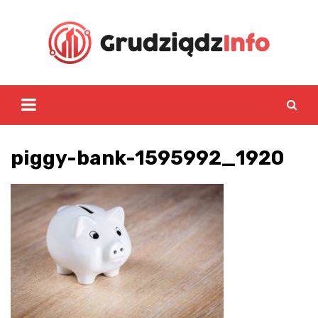
Skip
to
content
piggy-bank-1595992_1920