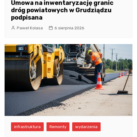
Umowa na inwentaryzację granic
dróg powiatowych w Grudziądzu
podpisana
Paweł Kolasa
6 sierpnia 2026
infrastruktura
Remonty
wydarzenia