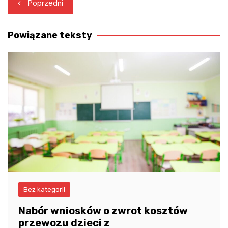
Nawigacja
Poprzedni
wpisu
Powiązane teksty
Bez kategorii
Nabór wniosków o zwrot kosztów
przewozu dzieci z