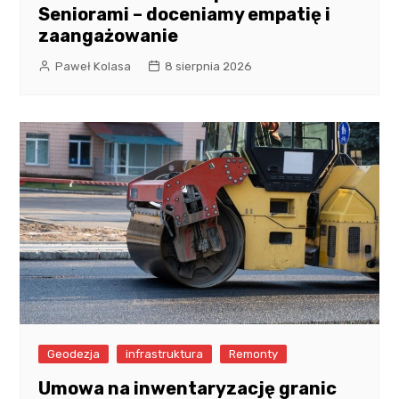
Seniorami – doceniamy empatię i
zaangażowanie
Paweł Kolasa
8 sierpnia 2026
Geodezja
infrastruktura
Remonty
Umowa na inwentaryzację granic