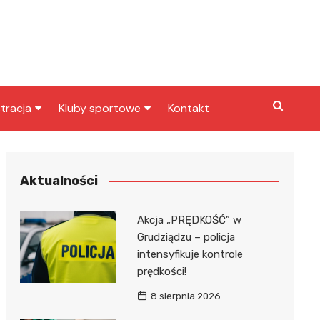
tracja
Kluby sportowe
Kontakt
miasta
Inny klub sportowy
skarbowy
Klub piłkarski
Aktualności
Akcja „PRĘDKOŚĆ” w
Grudziądzu – policja
intensyfikuje kontrole
prędkości!
8 sierpnia 2026