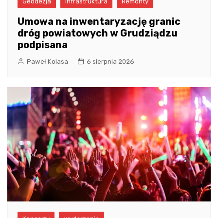
Geodezja
infrastruktura
Remonty
Umowa na inwentaryzację granic
dróg powiatowych w Grudziądzu
podpisana
Paweł Kolasa
6 sierpnia 2026