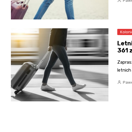
Pawe
Koloni
Letn
361 
Zaprasz
letnic
Pawe