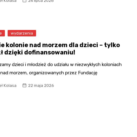
ł Kolasa
24 lipca 2026
Mikołaja
Park Tivoli
Fryzjer
Rynek i Stare Miasto
Po Prostu Park w
Poczta
Pałac Opatek
Turznicach
e
wydarzenia
Kino
Cytadela Twierdzy
ie kolonie nad morzem dla dzieci – tylko
Grudziądz
zł dzięki dofinansowaniu!
Most im. Bronisława
amy dzieci i młodzież do udziału w niezwykłych koloniach
Malinowskiego
h nad morzem, organizowanych przez Fundację
Marina Grudziądz i
ł Kolasa
22 maja 2026
nabrzeże