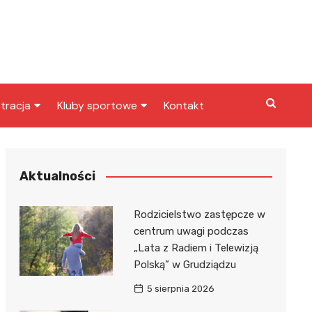
tracja
Kluby sportowe
Kontakt
miasta
Inny klub sportowy
skarbowy
Klub piłkarski
Aktualności
Rodzicielstwo zastępcze w
centrum uwagi podczas
„Lata z Radiem i Telewizją
Polską” w Grudziądzu
5 sierpnia 2026