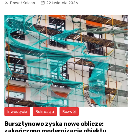
Paweł Kolasa
22 kwietnia 2026
Inwestycje
Rekreacja
Rozwój
Bursztynowo zyska nowe oblicze:
zakończono modernizację obiektu