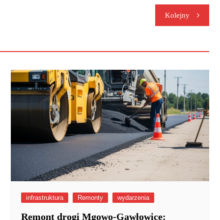
Kolejny
infrastruktura
Remonty
wydarzenia
Remont drogi Mgowo-Gawłowice: