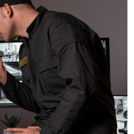
Park Tivoli
Rynek i Stare Miasto
Fryzjer
Po Prostu Park w Turznicach
Pałac Opatek
Poczta
Cytadela Twierdzy Grudziądz
Kino
Most im. Bronisława
Malinowskiego
Marina Grudziądz i nabrzeże