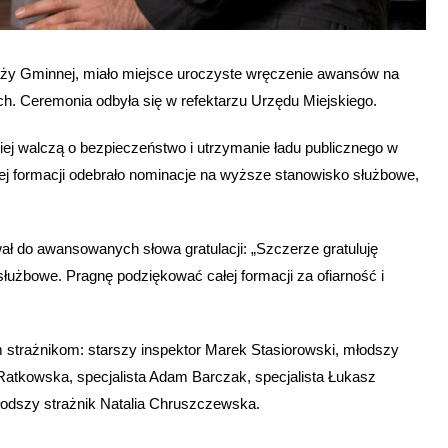
raży Gminnej, miało miejsce uroczyste wręczenie awansów na
ch. Ceremonia odbyła się w refektarzu Urzędu Miejskiego.
kiej walczą o bezpieczeństwo i utrzymanie ładu publicznego w
ej formacji odebrało nominacje na wyższe stanowisko służbowe,
ł do awansowanych słowa gratulacji: „Szczerze gratuluję
łużbowe. Pragnę podziękować całej formacji za ofiarność i
strażnikom: starszy inspektor Marek Stasiorowski, młodszy
Ratkowska, specjalista Adam Barczak, specjalista Łukasz
łodszy strażnik Natalia Chruszczewska.