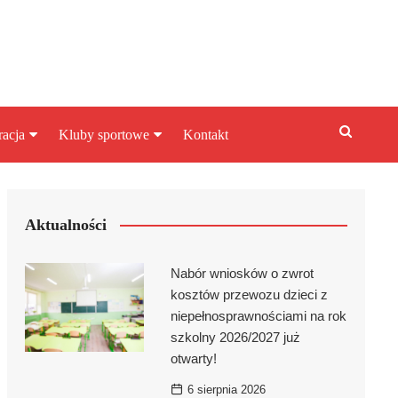
racja
Kluby sportowe
Kontakt
asta
Inny klub sportowy
karbowy
Klub piłkarski
Aktualności
Nabór wniosków o zwrot
kosztów przewozu dzieci z
niepełnosprawnościami na rok
szkolny 2026/2027 już
otwarty!
6 sierpnia 2026