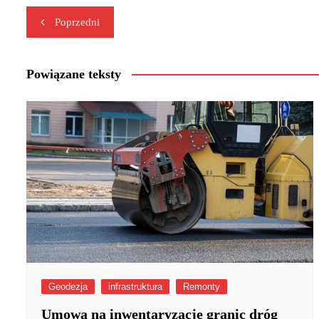
Nawigacja
Poprzedni
wpisu
Powiązane teksty
Geodezja
infrastruktura
Remonty
Umowa na inwentaryzację granic dróg