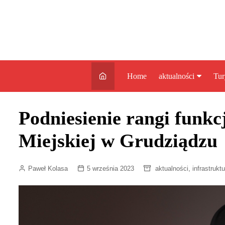
Skip
to
content
Home
aktualności
Tur
kryminalne
Co
Podniesienie rangi funkc
Gr
infrastruktura
At
Miejskiej w Grudziądzu
edukacja
Gr
nagrody
Za
,
Paweł Kolasa
5 września 2023
aktualności
infrastrukt
rozrywka
pozostałe