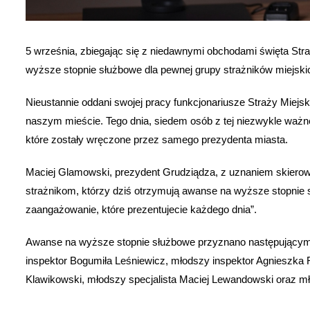
5 września, zbiegając się z niedawnymi obchodami święta St
wyższe stopnie służbowe dla pewnej grupy strażników miejski
Nieustannie oddani swojej pracy funkcjonariusze Straży Miejs
naszym mieście. Tego dnia, siedem osób z tej niezwykle ważn
które zostały wręczone przez samego prezydenta miasta.
Maciej Glamowski, prezydent Grudziądza, z uznaniem skierowa
strażnikom, którzy dziś otrzymują awanse na wyższe stopnie s
zaangażowanie, które prezentujecie każdego dnia”.
Awanse na wyższe stopnie służbowe przyznano następującym 
inspektor Bogumiła Leśniewicz, młodszy inspektor Agnieszka 
Klawikowski, młodszy specjalista Maciej Lewandowski oraz m