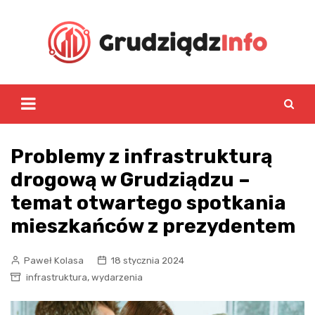
Skip
to
content
Problemy z infrastrukturą
drogową w Grudziądzu –
temat otwartego spotkania
mieszkańców z prezydentem
Paweł Kolasa
18 stycznia 2024
,
infrastruktura
wydarzenia