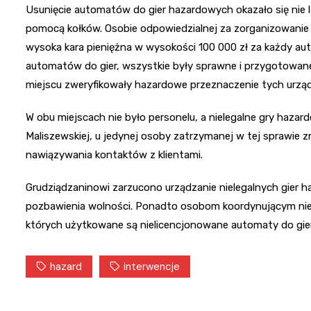
Usunięcie automatów do gier hazardowych okazało się nie
pomocą kołków. Osobie odpowiedzialnej za zorganizowanie p
wysoka kara pieniężna w wysokości 100 000 zł za każdy a
automatów do gier, wszystkie były sprawne i przygotowane
miejscu zweryfikowały hazardowe przeznaczenie tych urzą
W obu miejscach nie było personelu, a nielegalne gry hazar
Maliszewskiej, u jedynej osoby zatrzymanej w tej sprawie z
nawiązywania kontaktów z klientami.
Grudziądzaninowi zarzucono urządzanie nielegalnych gier ha
pozbawienia wolności. Ponadto osobom koordynującym niele
których użytkowane są nielicencjonowane automaty do gier,
hazard
interwencje