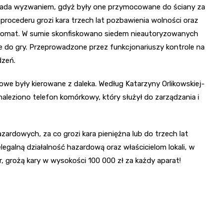
 lada wyzwaniem, gdyż były one przymocowane do ściany za
rocederu grozi kara trzech lat pozbawienia wolności oraz
utomat. W sumie skonfiskowano siedem nieautoryzowanych
 do gry. Przeprowadzone przez funkcjonariuszy kontrole na
dzeń.
dowe były kierowane z daleka. Według Katarzyny Orlikowskiej-
naleziono telefon komórkowy, który służył do zarządzania i
zardowych, za co grozi kara pieniężna lub do trzech lat
galną działalność hazardową oraz właścicielom lokali, w
 grożą kary w wysokości 100 000 zł za każdy aparat!