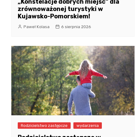
„Konstelacje dobrych miejsc” dla
zrównoważonej turystyki w
Kujawsko-Pomorskiem!
Paweł Kolasa
6 sierpnia 2026
Rodzicielstwo zastępcze
wydarzenia