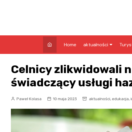
Skip
to
content
Home
aktualności
Turys
kryminalne
Co w
Celnicy zlikwidowali n
Grud
infrastruktura
Atrak
świadczący usługi h
edukacja
Grud
nagrody
Zaby
,
,
Paweł Kolasa
10 maja 2023
aktualności
edukacja
rozrywka
pozostałe