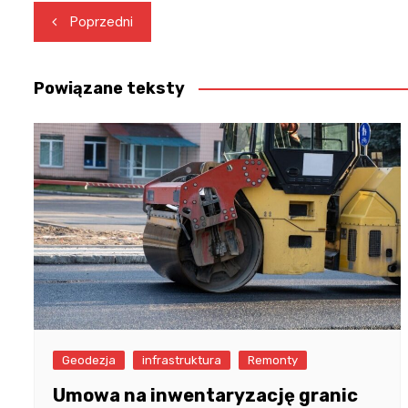
Nawigacja
Poprzedni
wpisu
Powiązane teksty
Geodezja
infrastruktura
Remonty
Umowa na inwentaryzację granic