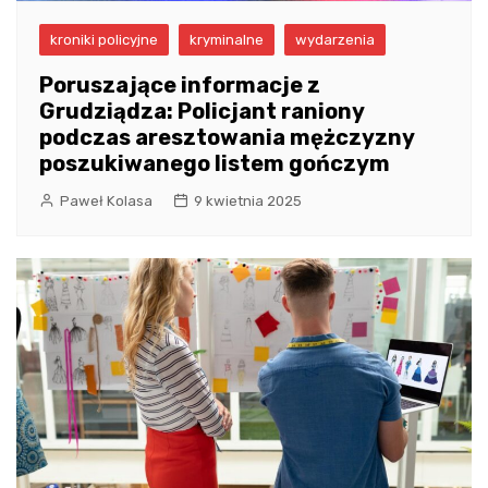
kroniki policyjne
kryminalne
wydarzenia
Poruszające informacje z
Grudziądza: Policjant raniony
podczas aresztowania mężczyzny
poszukiwanego listem gończym
Paweł Kolasa
9 kwietnia 2025