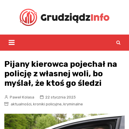
Skip
to
content
Pijany kierowca pojechał na
policję z własnej woli, bo
myślał, że ktoś go śledzi
Paweł Kolasa
22 stycznia 2023
,
,
aktualności
kroniki policyjne
kryminalne